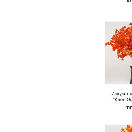
87
Искусств
"Клен Ос
11