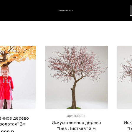
ONLYTREES-SHOP
арт.
100004
енное дерево
Искусственное дерево
Иск
 золотая" 2м
"Без Листьев" 3 м
"Б